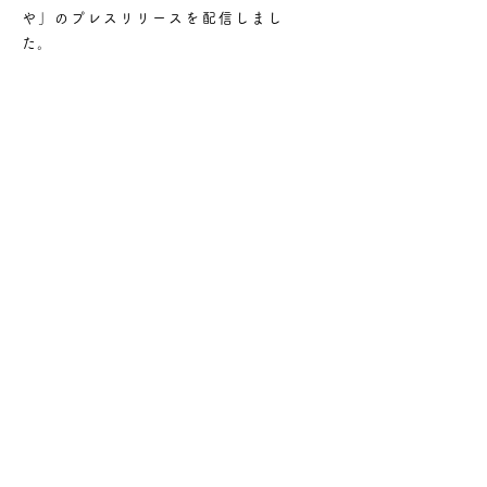
や」のプレスリリースを配信しまし
た。
2024年6月1日
茨城県守谷市に「ひばり訪問看護ス
テーションもりや」をオープンしま
した。
Page top
© 2026 Hug&Smile Inc.