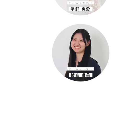
チームメンバー
平野 恵愛
チームリーダー
横島 琳果