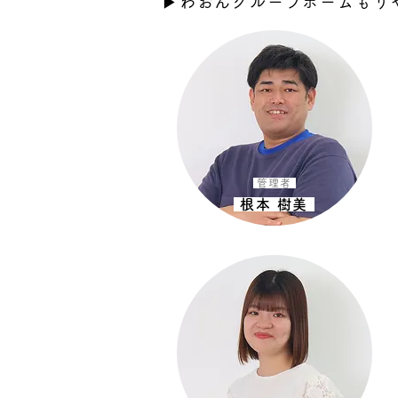
▶︎わおんグループホームもり
管理者
根本 樹美