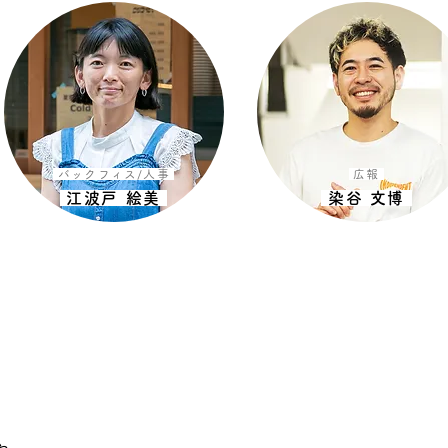
バックフィス/人事
広報
江波戸 絵美
染谷 文博