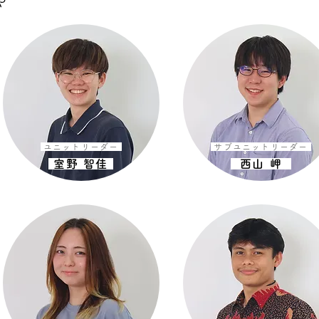
や
ユニットリーダー
サブユニットリーダー
室野 智佳
西山 岬