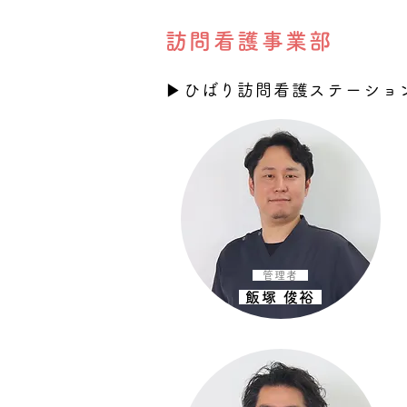
訪問看護事業部
▶︎ひばり訪問看護ステーショ
管理者
飯塚 俊裕