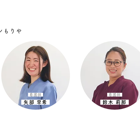
ンもりや
看護師
看護師
矢部 早希
鈴木 莉那