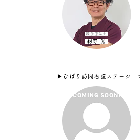
理学療法士
紺野 光
▶︎ひばり訪問看護ステーショ